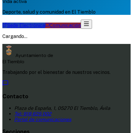
Vida activa
Deporte, salud y comunidad en El Tiemblo
Sede Electrónica
Comunicación
Cargando...
Ayuntamiento de
El Tiemblo
Trabajando por el bienestar de nuestros vecinos.
Contacto
Plaza de España, 1, 05270 El Tiemblo, Ávila
Tel:
918 625 002
Portal de comunicaciones
Secciones