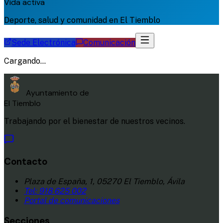
Vida activa
Deporte, salud y comunidad en El Tiemblo
Sede Electrónica
Comunicación
Cargando...
Ayuntamiento de
El Tiemblo
Trabajando por el bienestar de nuestros vecinos.
Contacto
Plaza de España, 1, 05270 El Tiemblo, Ávila
Tel:
918 625 002
Portal de comunicaciones
Secciones