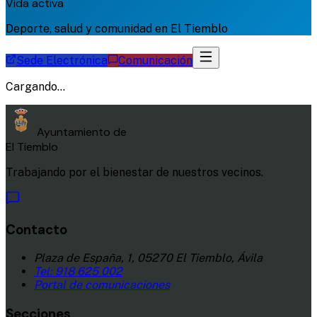
Vida activa
Deporte, salud y comunidad en El Tiemblo
Sede Electrónica
Comunicación
Cargando...
Ayuntamiento de
El Tiemblo
Trabajando por el bienestar de nuestros vecinos.
Contacto
Plaza de España, 1, 05270 El Tiemblo, Ávila
Tel:
918 625 002
Portal de comunicaciones
Secciones